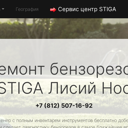
Сервис центр STIGA
а
География
емонт бензорез
STIGA
Лисий Но
+7 (812) 507-16-92
енер с полным инвентарем инструментов бесплатно добе
и сделает диагностику бензорезов в самое ближайшее в