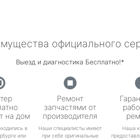
мущества официального се
Выезд и диагностика Бесплатно!*
тер
Ремонт
Гаран
латно
запчастями от
рабо
т на дом
производителя
рем
аходились в
Наши специалисты имеют
Наша к
рбурге или
при себе оригинальные
предоставл