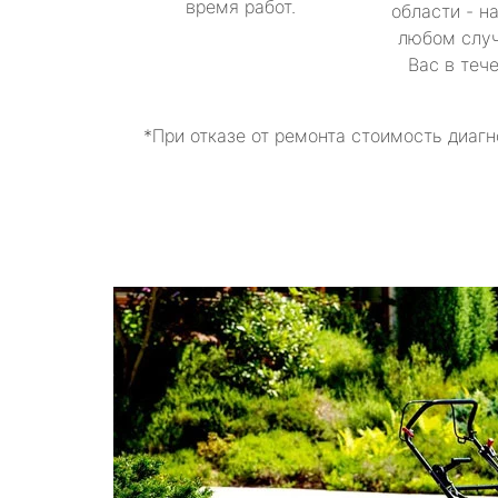
время работ.
области - н
любом случ
Вас в теч
*При отказе от ремонта стоимость диагн