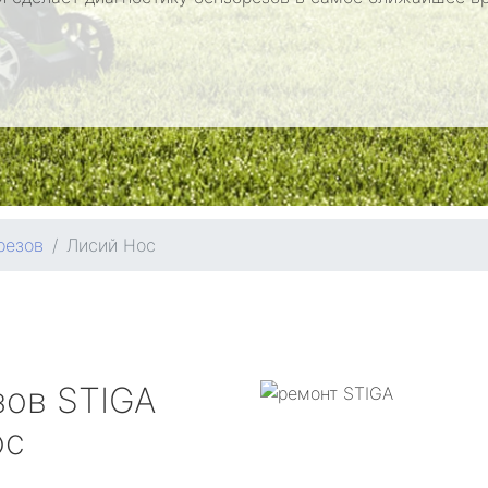
резов
Лисий Нос
зов
STIGA
ос