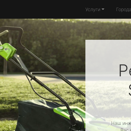
Услуги
Город
Р
Наш инж
Вас 