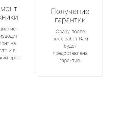
монт
Получение
хники
гарантии
циалист
Сразу после
изводит
всех работ Вам
монт на
будет
сте и в
предоставлена
кий срок.
гарантия.