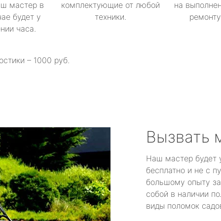
аш мастер в
комплектующие от любой
на выполнен
ае будет у
техники.
ремонту 
ении часа.
остики – 1000 руб.
Вызвать 
Наш мастер будет 
бесплатно и не с п
большому опыту за
собой в наличии по
виды поломок садов