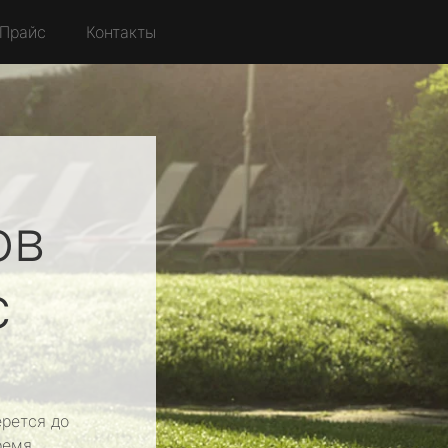
Прайс
Контакты
ов
с
рется до
ремя.