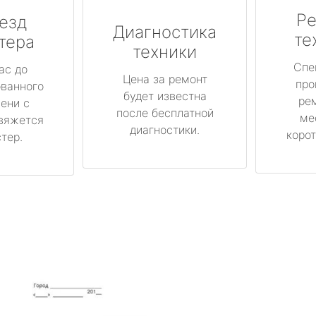
Ре
езд
Диагностика
те
тера
техники
Спе
ас до
Цена за ремонт
про
ованного
будет известна
ре
ени с
после бесплатной
ме
вяжется
диагностики.
корот
тер.