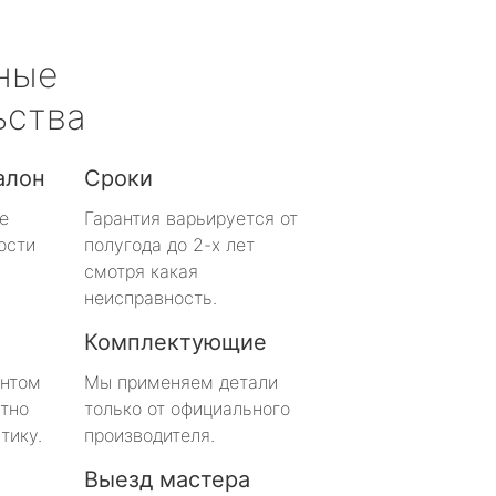
ные
ьства
алон
Сроки
е
Гарантия варьируется от
ости
полугода до 2-х лет
смотря какая
неисправность.
Комплектующие
онтом
Мы применяем детали
тно
только от официального
тику.
производителя.
Выезд мастера