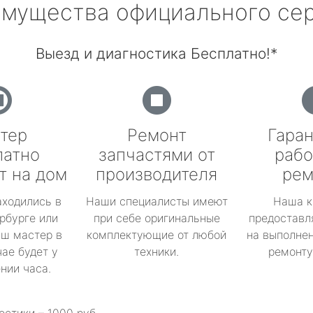
мущества официального се
Выезд и диагностика Бесплатно!*
тер
Ремонт
Гаран
латно
запчастями от
рабо
т на дом
производителя
рем
аходились в
Наши специалисты имеют
Наша к
рбурге или
при себе оригинальные
предоставл
аш мастер в
комплектующие от любой
на выполнен
ае будет у
техники.
ремонту 
ении часа.