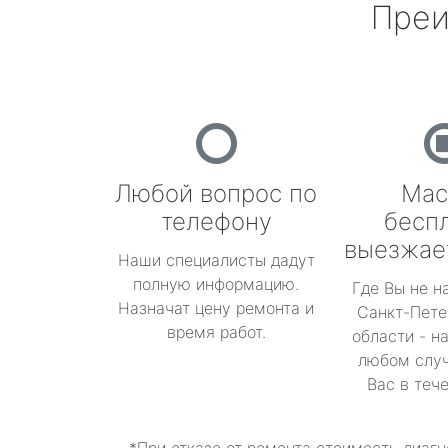
Преи
Любой вопрос по
Мас
телефону
бесп
выезжае
Наши специалисты дадут
полную информацию.
Где Вы не н
Назначат цену ремонта и
Санкт-Пете
время работ.
области - н
любом случ
Вас в теч