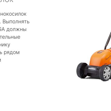
онокосилок
. Выполнять
IGA должны
тельные
нику
ь рядом
и