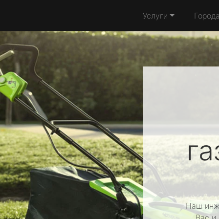
Услуги
Город
га
Наш инж
Вас и