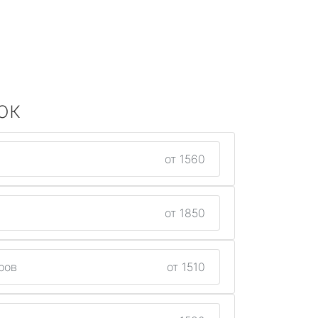
ок
от 1560
от 1850
ров
от 1510