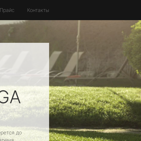
Прайс
Контакты
IGA
рется до
время.