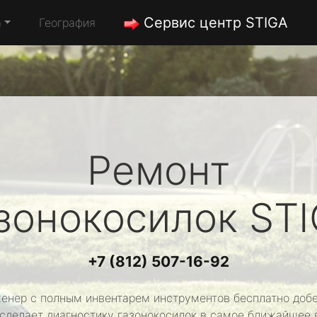
Сервис центр STIGA
а
География
Ремонт
зонокосилок
ST
+7 (812) 507-16-92
енер с полным инвентарем инструментов бесплатно добе
 сделает диагностику газонокосилок в самое ближайшее 