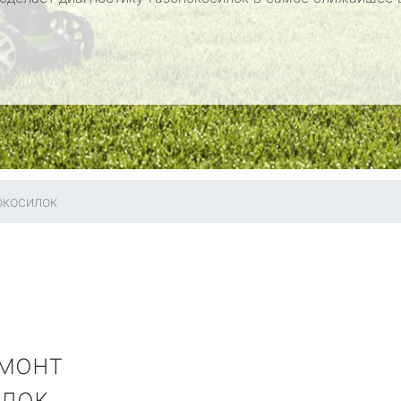
окосилок
монт
илок