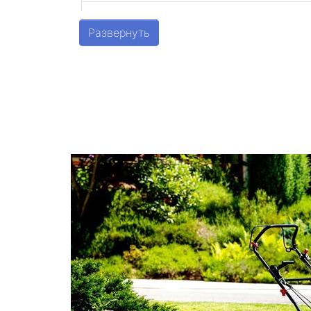
Шушары
Развернуть
Парголово
Металлострой
Стрельна
Песочный
Понтонный
Левашово
Лисий Нос
Репино