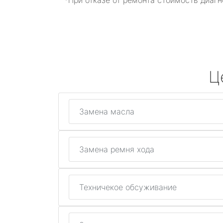
*При отказе от ремонта стоимость диагн
Ц
Замена масла
Замена ремня хода
Техничекое обсуживание