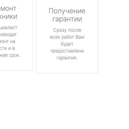
монт
Получение
хники
гарантии
циалист
Сразу после
изводит
всех работ Вам
монт на
будет
сте и в
предоставлена
кий срок.
гарантия.