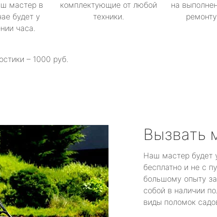
аш мастер в
комплектующие от любой
на выполнен
ае будет у
техники.
ремонту 
ении часа.
остики – 1000 руб.
Вызвать 
Наш мастер будет 
бесплатно и не с п
большому опыту за
собой в наличии по
виды поломок садов