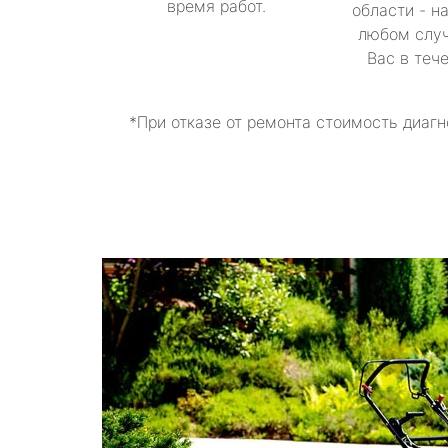
время работ.
области - н
любом случ
Вас в теч
*При отказе от ремонта стоимость диагн