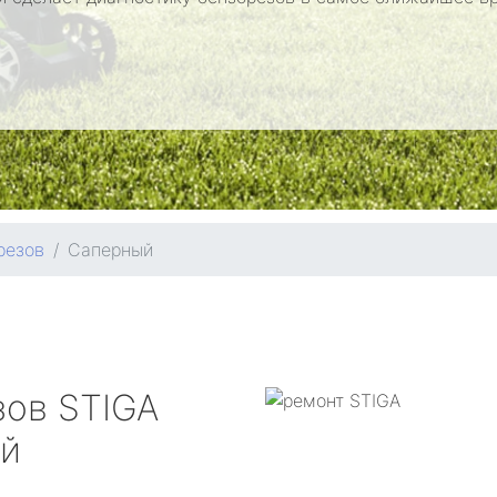
резов
Саперный
зов
STIGA
й