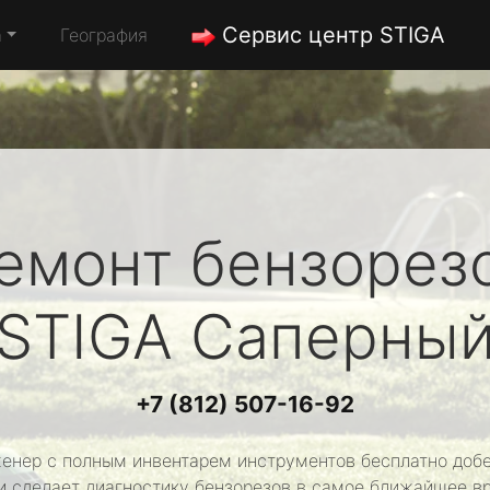
Сервис центр STIGA
а
География
емонт бензорез
STIGA
Саперны
+7 (812) 507-16-92
енер с полным инвентарем инструментов бесплатно добе
и сделает диагностику бензорезов в самое ближайшее в