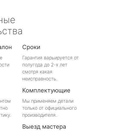
ные
ьства
алон
Сроки
е
Гарантия варьируется от
ости
полугода до 2-х лет
смотря какая
неисправность.
Комплектующие
онтом
Мы применяем детали
тно
только от официального
тику.
производителя.
Выезд мастера