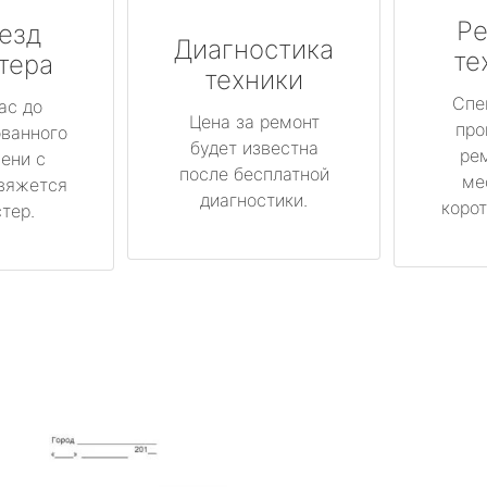
Ре
езд
Диагностика
те
тера
техники
Спе
ас до
Цена за ремонт
про
ованного
будет известна
ре
ени с
после бесплатной
ме
вяжется
диагностики.
корот
тер.