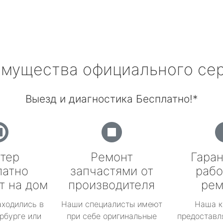
мущества официального се
Выезд и диагностика Бесплатно!*
тер
Ремонт
Гаран
латно
запчастями от
рабо
т на дом
производителя
рем
аходились в
Наши специалисты имеют
Наша к
рбурге или
при себе оригинальные
предоставл