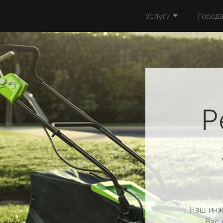
Услуги
Город
Р
Наш инж
Вас 