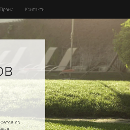
Прайс
Контакты
ов
й
рется до
ремя.