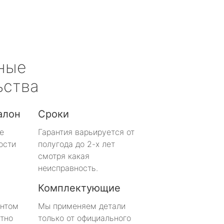
ные
ьства
алон
Сроки
е
Гарантия варьируется от
ости
полугода до 2-х лет
смотря какая
неисправность.
Комплектующие
онтом
Мы применяем детали
тно
только от официального