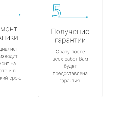
монт
Получение
хники
гарантии
циалист
Сразу после
изводит
всех работ Вам
монт на
будет
сте и в
предоставлена
кий срок.
гарантия.