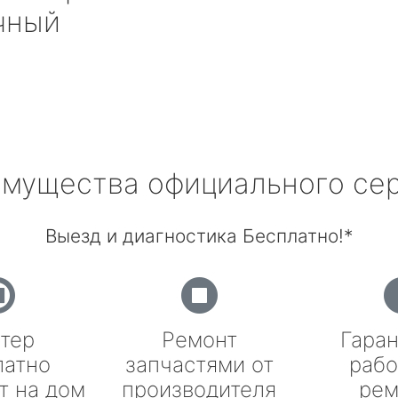
чный
мущества официального се
Выезд и диагностика Бесплатно!*
тер
Ремонт
Гаран
латно
запчастями от
рабо
т на дом
производителя
рем