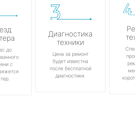
Ре
езд
Диагностика
те
тера
техники
Спе
ас до
Цена за ремонт
про
ованного
будет известна
ре
ени с
после бесплатной
ме
вяжется
диагностики.
корот
тер.