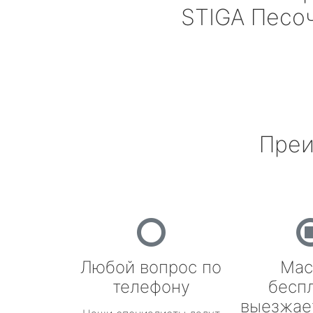
STIGA
Песо
Преи
Любой вопрос по
Мас
телефону
бесп
выезжае