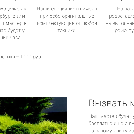
аходились в
Наши специалисты имеют
Наша к
рбурге или
при себе оригинальные
предоставл
аш мастер в
комплектующие от любой
на выполнен
ае будет у
техники.
ремонту 
ении часа.
остики – 1000 руб.
Вызвать 
Наш мастер будет 
бесплатно и не с п
большому опыту за