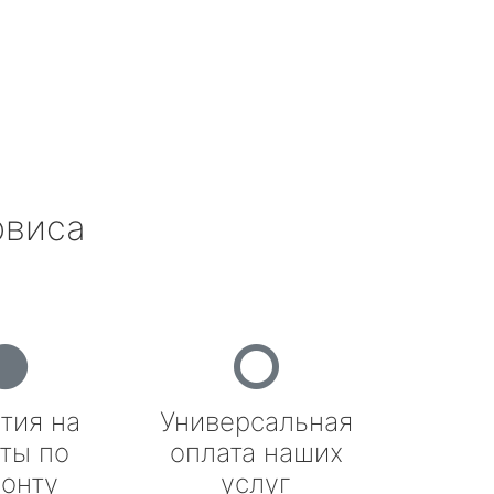
рвиса
тия на
Универсальная
ты по
оплата наших
онту
услуг